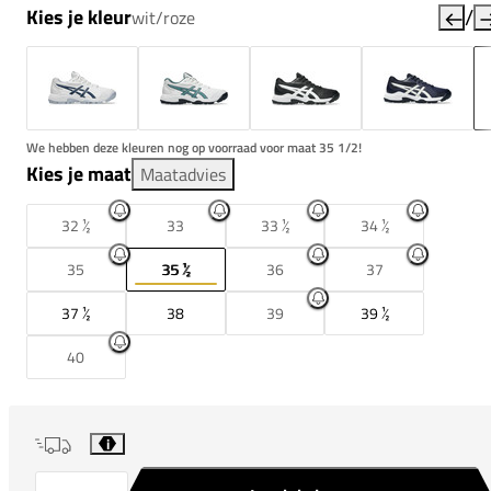
/
Kies je kleur
wit/roze
We hebben deze kleuren nog op voorraad voor maat 35 1/2!
Kies je maat
Maatadvies
32 ½
33
33 ½
34 ½
35
35 ½
36
37
37 ½
38
39
39 ½
40
i