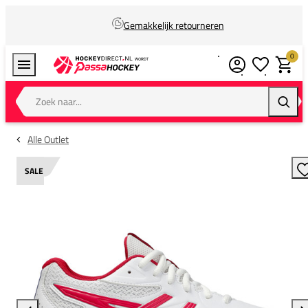
Gemakkelijk retourneren
0
Verlanglijstj
Winkel
Zoek naar...
Zoeke
Alle Outlet
SALE
T