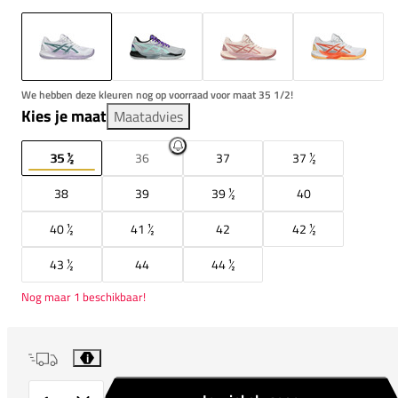
We hebben deze kleuren nog op voorraad voor maat 35 1/2!
Kies je maat
Maatadvies
35 ½
36
37
37 ½
38
39
39 ½
40
40 ½
41 ½
42
42 ½
43 ½
44
44 ½
Nog maar 1 beschikbaar!
i