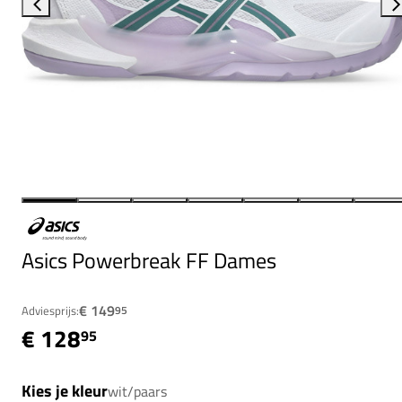
Asics Powerbreak FF Dames
€ 149
Adviesprijs:
95
€ 128
95
Kies je kleur
wit/paars