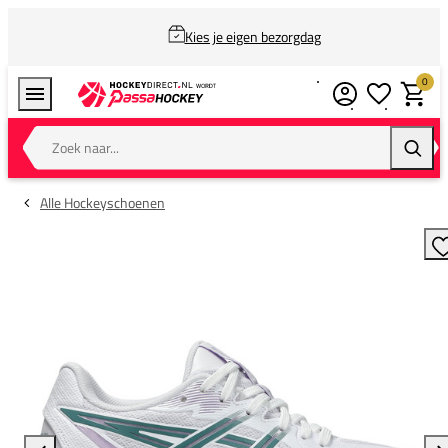
Kies je eigen bezorgdag
0
Verlanglijstj
Winkel
Zoek naar...
Zoeke
Alle Hockeyschoenen
T