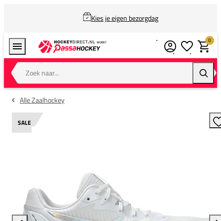
Kies je eigen bezorgdag
0
Verlanglijstj
Winkel
Zoek naar...
Zoeke
Alle Zaalhockey
SALE
T