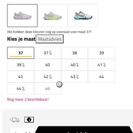
We hebben deze kleuren nog op voorraad voor maat 37!
Kies je maat
Maatadvies
37
37 ½
38
39
39 ½
40
40 ½
41 ½
42
42 ½
43 ½
44
44 ½
46
Nog maar 2 beschikbaar!
i