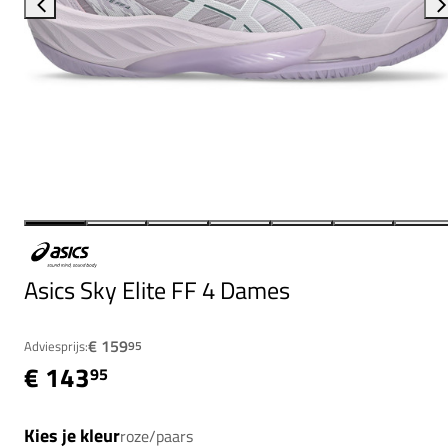
Asics Sky Elite FF 4 Dames
€ 159
Adviesprijs:
95
€ 143
95
Kies je kleur
roze/paars