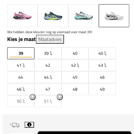
We hebben deze kleuren nog op voorraad voor maat 39!
Kies je maat
Maatadvies
39
39 ½
40
40 ½
41 ½
42
42 ½
43 ½
44
44 ½
45
46
46 ½
47
48
49
50 ½
51 ½
i