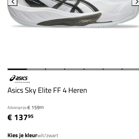
Asics Sky Elite FF 4 Heren
€ 159
Adviesprijs:
95
€ 137
95
Kies je kleur
wit/zwart