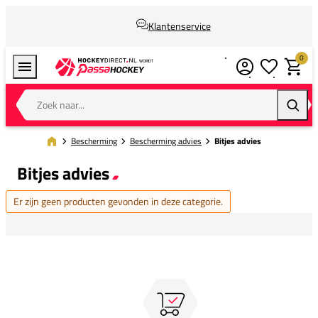
Klantenservice
0
Verlanglijstj
Winkel
Zoek naar...
Zoeke
Bescherming
Bescherming advies
Bitjes advies
Bitjes advies
Er zijn geen producten gevonden in deze categorie.