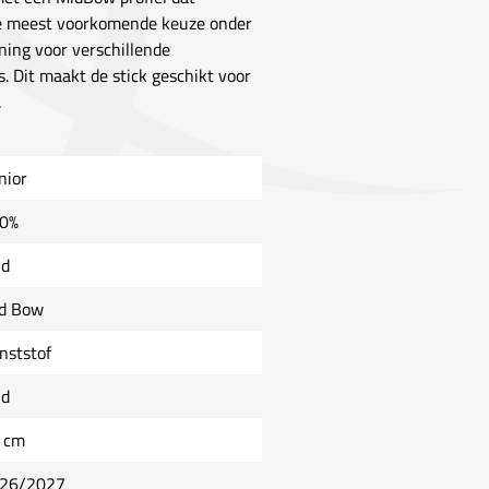
s de meest voorkomende keuze onder
ing voor verschillende
s. Dit maakt de stick geschikt voor
.
nior
0%
ld
d Bow
nststof
ld
 cm
26/2027