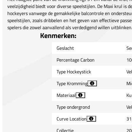
veelzijdigheid biedt voor diverse speelstijlen. De Maxi krul i
hockeyers vanwege de gemakkelijke balcontrole en ondersteun
speelstijlen, zoals dribbelen en het geven van effectieve passe
spelers die zowel aanvallend als verdedigend willen uitblinken
Kenmerken:
Geslacht
Se
Percentage Carbon
10
Type Hockeystick
Ve
Type Kromming
Mi
i
Materiaal
Ku
i
Type ondergrond
Ve
Curve Location
31
i
Collectie
20