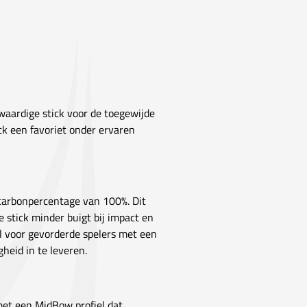
aardige stick voor de toegewijde
ck een favoriet onder ervaren
carbonpercentage van 100%. Dit
e stick minder buigt bij impact en
al voor gevorderde spelers met een
heid in te leveren.
met een MidBow profiel dat