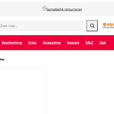
Gemakkelijk retourneren
Zoeken
Bescherming
Grips
Accessoires
Keepers
SALE
Zaal
Bow