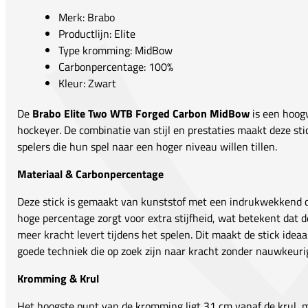
Merk: Brabo
Productlijn: Elite
Type kromming: MidBow
Carbonpercentage: 100%
Kleur: Zwart
De
Brabo Elite Two WTB Forged Carbon MidBow
is een hoogw
hockeyer. De combinatie van stijl en prestaties maakt deze sti
spelers die hun spel naar een hoger niveau willen tillen.
Materiaal & Carbonpercentage
Deze stick is gemaakt van kunststof met een indrukwekkend 
hoge percentage zorgt voor extra stijfheid, wat betekent dat d
meer kracht levert tijdens het spelen. Dit maakt de stick idea
goede techniek die op zoek zijn naar kracht zonder nauwkeurig
Kromming & Krul
Het hoogste punt van de kromming ligt 31 cm vanaf de krul, 