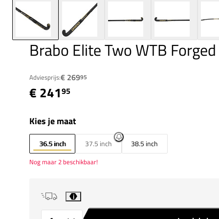
Brabo Elite Two WTB Forge
€ 269
Adviesprijs:
95
€ 241
95
Kies je maat
36.5 inch
37.5 inch
38.5 inch
Nog maar 2 beschikbaar!
i