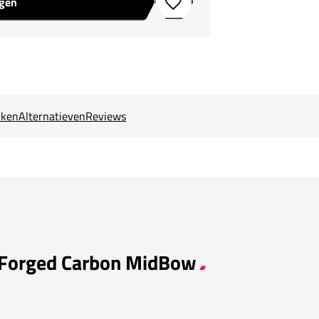
agen
Toevoegen aan verlanglijstje
ken
Alternatieven
Reviews
B Forged Carbon MidBow