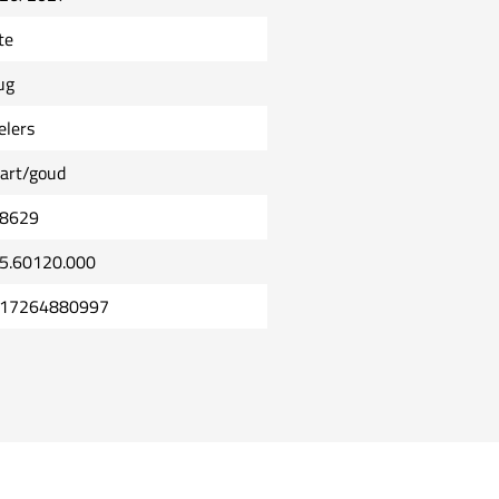
te
ug
elers
art/goud
8629
5.60120.000
17264880997