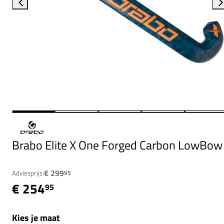
Brabo Elite X One Forged Carbon LowBow
€ 299
Adviesprijs:
95
€ 254
95
Kies je maat