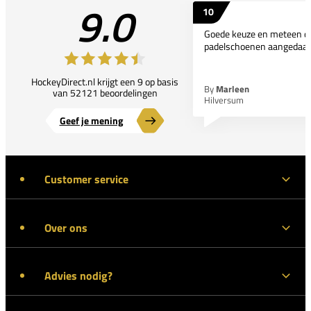
9.0
10
Goede keuze en meteen d
padelschoenen aangedaan
HockeyDirect.nl krijgt een 9 op basis
By
Marleen
van 52121 beoordelingen
Hilversum
Geef je mening
Customer service
Over ons
Advies nodig?