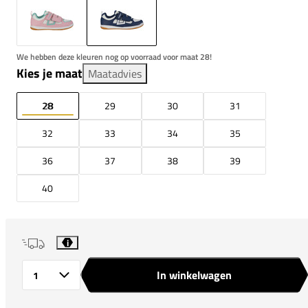
We hebben deze kleuren nog op voorraad voor maat 28!
Kies je maat
Maatadvies
28
29
30
31
32
33
34
35
36
37
38
39
40
i
In winkelwagen
Aantal