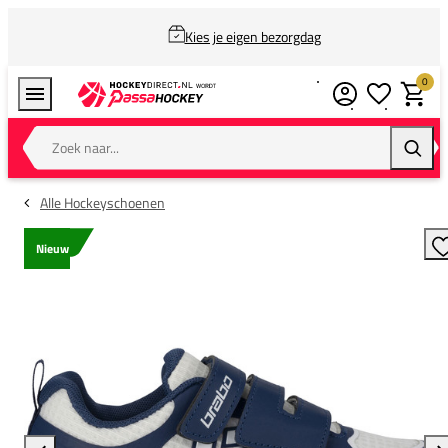
Kies je eigen bezorgdag
0
Verlanglijstj
Winkel
Zoek naar...
Zoeke
Alle Hockeyschoenen
Nieuw
T