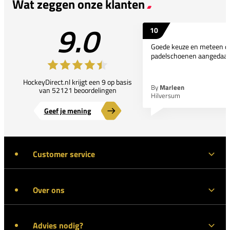
Wat zeggen onze klanten
9.0
10
Goede keuze en meteen d
padelschoenen aangedaan
HockeyDirect.nl krijgt een 9 op basis
By
Marleen
van 52121 beoordelingen
Hilversum
Geef je mening
Customer service
Over ons
Advies nodig?