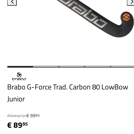
Brabo G-Force Trad. Carbon 80 LowBow
Junior
€ 99
Adviesprijs:
95
€ 89
95