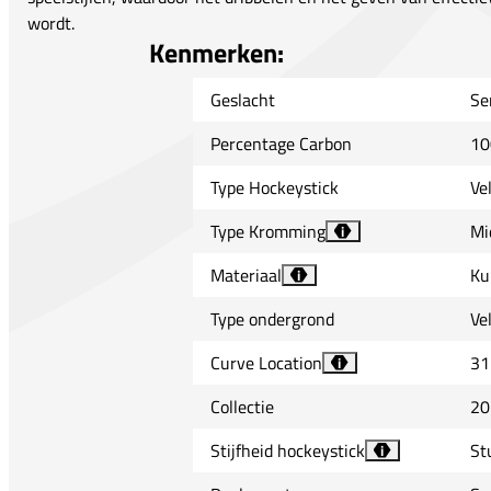
wordt.
Kenmerken:
Geslacht
Se
Percentage Carbon
10
Type Hockeystick
Ve
Type Kromming
Mi
i
Materiaal
Ku
i
Type ondergrond
Ve
Curve Location
31
i
Collectie
20
Stijfheid hockeystick
St
i