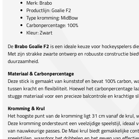
Merk: Brabo
Productlijn: Goalie F2
Type kromming: MidBow
Carbonpercentage: 100%
Kleur: Zwart
De
Brabo Goalie F2
is een ideale keuze voor hockeyspelers di
Met zijn strakke zwarte ontwerp en robuuste constructie biedt 
duurzaamheid.
Materiaal & Carbonpercentage
Deze stick is gemaakt van kunststof en bevat 100% carbon, wa
tussen kracht en flexibiliteit. Hoewel het carbonpercentage la
stugge materiaal voor een precieze balcontrole en krachtige s
Kromming & Krul
Het hoogste punt van de kromming ligt 31 cm vanaf de krul, 
Deze kromming ondersteunt een veelzijdige speelstijl, ideaal 
van nauwkeurige passes. De Maxi krul biedt gemakkelijke contro
speelstijlen, waardoor het dribbelen en het geven van effecti