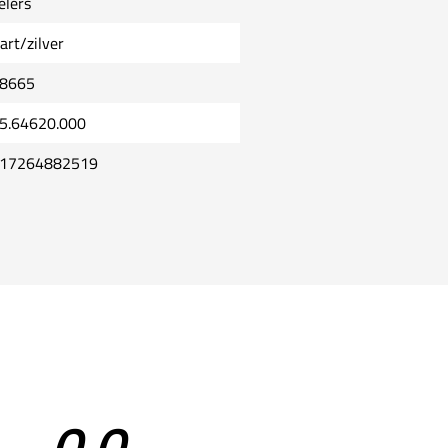
elers
art/zilver
8665
5.64620.000
17264882519
0,0