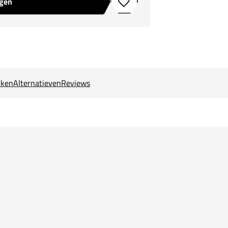
agen
Toevoegen aan verlanglijstje
ken
Alternatieven
Reviews