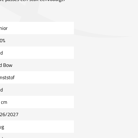
nior
0%
ld
d Bow
nststof
ld
 cm
26/2027
ug