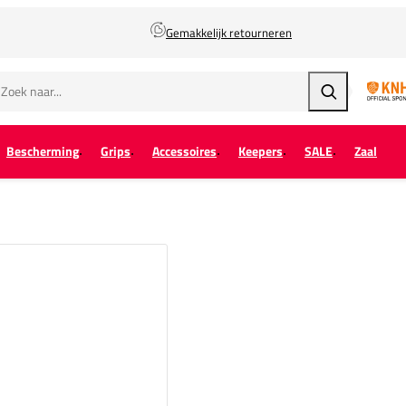
Gemakkelijk retourneren
Zoeken
Bescherming
Grips
Accessoires
Keepers
SALE
Zaal