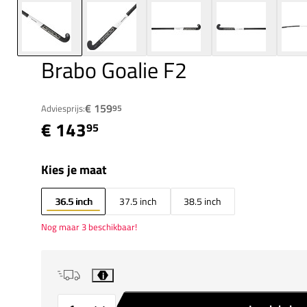
Brabo Goalie F2
€ 159
Adviesprijs:
95
€ 143
95
Kies je maat
36.5 inch
37.5 inch
38.5 inch
Nog maar 3 beschikbaar!
i