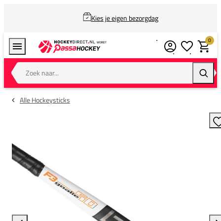
Kies je eigen bezorgdag
0
Verlanglijstj
Winkel
Zoek naar...
Zoeke
Alle Hockeysticks
T