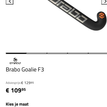
Brabo Goalie F3
€ 129
Adviesprijs:
95
€ 109
95
Kies je maat