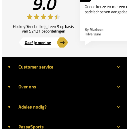
9.0
Goede keuze en meteen d
padelschoenen aangedaan
HockeyDirect.nl krijgt een 9 op basis
By
Marleen
van 52121 beoordelingen
Hilversum
Geef je mening
Customer service
Over ons
Advies nodig?
PassaSports