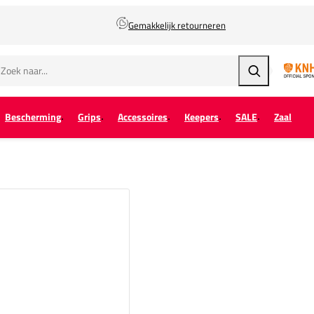
Gemakkelijk retourneren
Zoeken
Bescherming
Grips
Accessoires
Keepers
SALE
Zaal