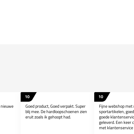
10
10
n nieuwe
Goed product, Goed verpakt. Super
Fijne webshop met
blij mee. De hardloopschoenen zien
sportartikelen, goed
eruit zoals ik gehoopt had.
goede klantenservice
geleverd. Een keer 
met klantenservice 