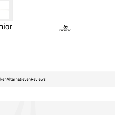
nior
ken
Alternatieven
Reviews