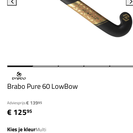
Brabo Pure 60 LowBow
€ 139
Adviesprijs:
95
€ 125
95
Kies je kleur
Multi