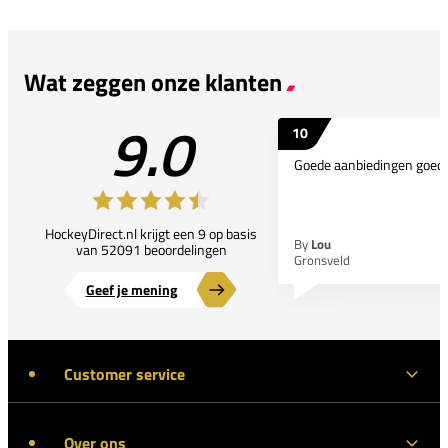
Wat zeggen onze klanten
9.0
10
Goede aanbiedingen goede
HockeyDirect.nl krijgt een 9 op basis
By
Lou
van 52091 beoordelingen
Gronsveld
Geef je mening
Customer service
Over ons