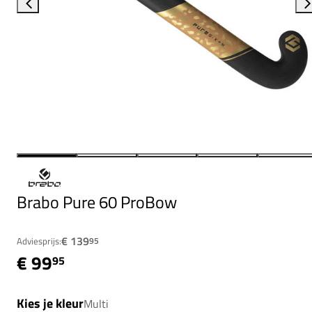
Brabo Pure 60 ProBow
€ 139
Adviesprijs:
95
€ 99
95
Kies je kleur
Multi