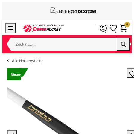
Kies je eigen bezorgdag
0
Verlanglijstj
Winkel
Zoek naar...
Zoeke
Alle Hockeysticks
Nieuw
T