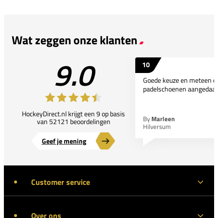
Wat zeggen onze klanten
9.0
10
Goede keuze en meteen d
padelschoenen aangedaan
HockeyDirect.nl krijgt een 9 op basis
By
Marleen
van 52121 beoordelingen
Hilversum
Geef je mening
Customer service
Over ons