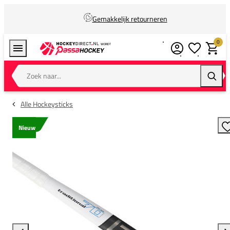
Gemakkelijk retourneren
0
Verlanglijstj
Winkel
Zoek naar...
Zoeke
Alle Hockeysticks
Nieuw
T