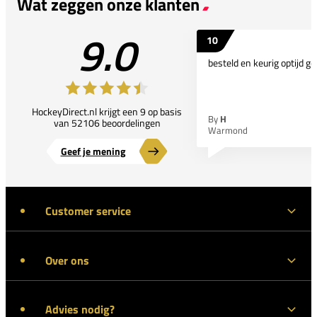
Wat zeggen onze klanten
9.0
10
besteld en keurig optijd ge
HockeyDirect.nl krijgt een 9 op basis
By
H
van 52106 beoordelingen
Warmond
Geef je mening
Customer service
Over ons
Advies nodig?