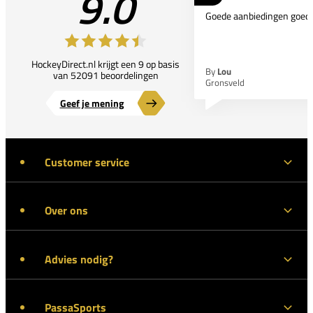
9.0
Goede aanbiedingen goede
HockeyDirect.nl krijgt een 9 op basis
By
Lou
van 52091 beoordelingen
Gronsveld
Geef je mening
Customer service
Over ons
Advies nodig?
PassaSports