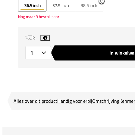
36.5 inch
37.5 inch
38.5 inch
Nog maar 3 beschikbaar!
i
In winkelw
Aantal
Alles over dit product
Handig voor erbij
Omschrijving
Kenmer