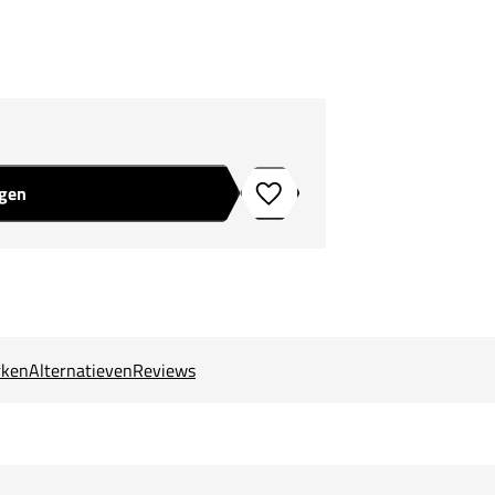
agen
Toevoegen aan verlanglijstje
ken
Alternatieven
Reviews