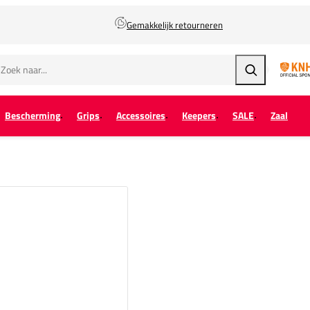
Gemakkelijk retourneren
Zoeken
Bescherming
Grips
Accessoires
Keepers
SALE
Zaal