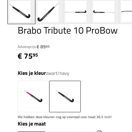
Brabo Tribute 10 ProBow
€ 89
Adviesprijs:
95
€ 75
95
Kies je kleur
zwart/navy
We hebben deze kleuren nog op voorraad voor maat 36.5 inch!
Kies je maat