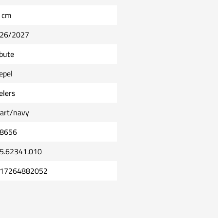
 cm
26/2027
ibute
epel
elers
art/navy
8656
5.62341.010
17264882052