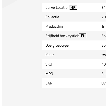
Curve Location
31
i
Collectie
20
Productlijn
Tr
Stijfheid hockeystick
So
i
Doelgroeptype
Sp
Kleur
zw
SKU
40
MPN
31
EAN
87