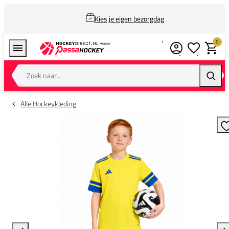
Kies je eigen bezorgdag
0
Verlanglijstj
Winkel
Zoek naar...
Zoeke
Alle Hockeykleding
T