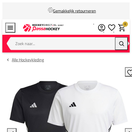
Gemakkelijk retourneren
0
Verlanglijstj
Winkel
Zoek naar...
Zoeke
Alle Hockeykleding
T