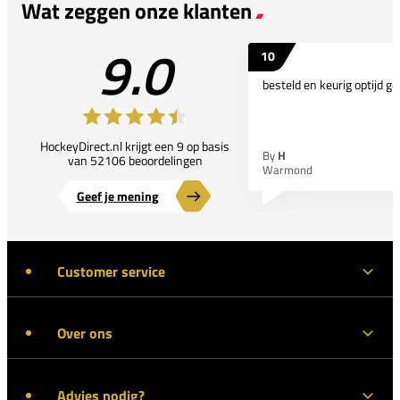
Wat zeggen onze klanten
9.0
10
besteld en keurig optijd ge
HockeyDirect.nl krijgt een 9 op basis
By
H
van 52106 beoordelingen
Warmond
Geef je mening
Customer service
Over ons
Advies nodig?