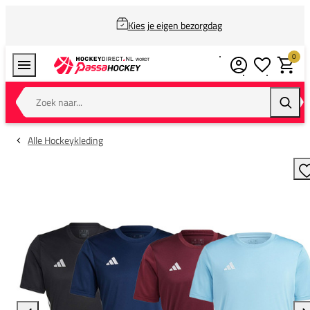
Kies je eigen bezorgdag
0
Verlanglijstj
Winkel
Zoek naar...
Zoeke
Alle Hockeykleding
T