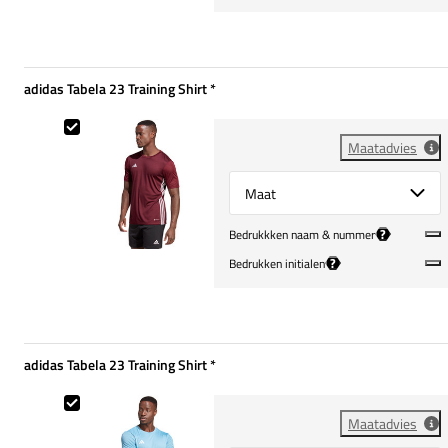
adidas Tabela 23 Training Shirt
*
Verplicht
adidas Tabela 23 Training Shirt
Maatadvies
Select {option} for {name}
?
Bedrukkken naam & nummer
?
Bedrukken initialen
adidas Tabela 23 Training Shirt
*
Verplicht
adidas Tabela 23 Training Shirt
Maatadvies