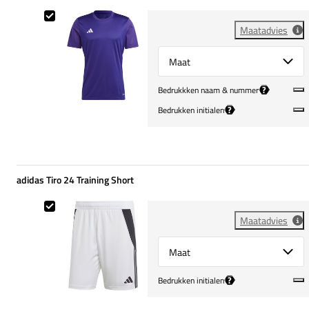
adidas Tabela 23 Training Shirt
Maatadvies
Select {option} for {name}
?
Bedrukkken naam & nummer
?
Bedrukken initialen
adidas Tiro 24 Training Short
adidas Tiro 24 Training Short
Maatadvies
Select {option} for {name}
?
Bedrukken initialen