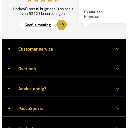
HockeyDirect.nl krijgt een 9 op basis
By
Marleen
van 52121 beoordelingen
Hilversum
Geef je mening
Customer service
Over ons
Advies nodig?
PassaSports