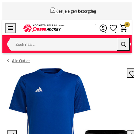
Kies je eigen bezorgdag
0
Verlanglijstj
Winkel
Zoek naar...
Zoeke
Alle Outlet
T