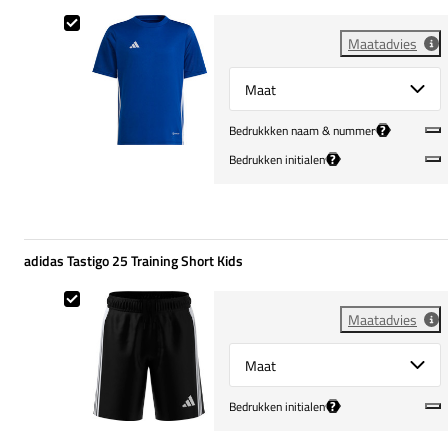
adidas Tabela 23 Training Shirt Kids
Maatadvies
Select {option} for {name}
?
Bedrukkken naam & nummer
?
Bedrukken initialen
adidas Tastigo 25 Training Short Kids
adidas Tastigo 25 Training Short Kids
Maatadvies
Select {option} for {name}
?
Bedrukken initialen