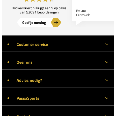
HockeyDirect.nl krijgt een 9 op basis
By
Lou
van 52091 beoordelingen
Gronsveld
Geef je mening
Customer service
Over ons
Advies nodig?
PassaSports