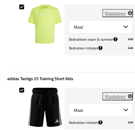
adidas Tabela 23 Training Shirt Kids
Maatadvies
Select {option} for {name}
?
Bedrukkken naam & nummer
?
Bedrukken initialen
adidas Tastigo 25 Training Short Kids
adidas Tastigo 25 Training Short Kids
Maatadvies
Select {option} for {name}
?
Bedrukken initialen