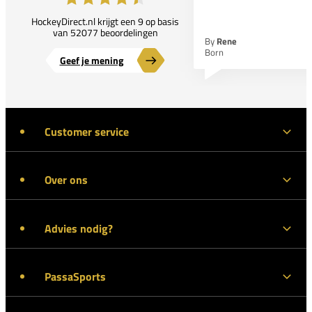
HockeyDirect.nl krijgt een 9 op basis
van 52077 beoordelingen
By
Rene
Born
Geef je mening
Customer service
Over ons
Advies nodig?
PassaSports