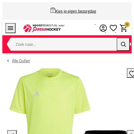
Kies je eigen bezorgdag
0
Verlanglijstj
Winkel
Zoek naar...
Zoeke
Alle Outlet
T