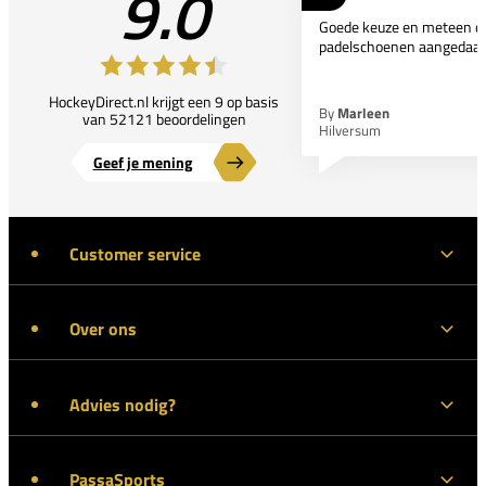
9.0
Goede keuze en meteen d
padelschoenen aangedaan
HockeyDirect.nl krijgt een 9 op basis
By
Marleen
van 52121 beoordelingen
Hilversum
Geef je mening
Customer service
Over ons
Advies nodig?
PassaSports