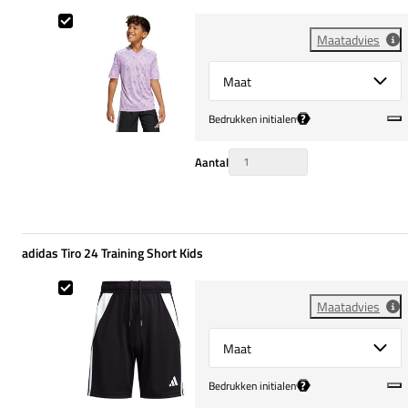
adidas Team Icon 25 Training Shirt Kids
Maatadvies
Select {option} for {name}
?
Bedrukken initialen
Aantal
adidas Tiro 24 Training Short Kids
adidas Tiro 24 Training Short Kids
Maatadvies
Select {option} for {name}
?
Bedrukken initialen