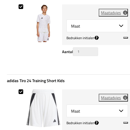
adidas Team Icon 25 Training Shirt Kids
Maatadvies
Select {option} for {name}
?
Bedrukken initialen
Aantal
adidas Tiro 24 Training Short Kids
adidas Tiro 24 Training Short Kids
Maatadvies
Select {option} for {name}
?
Bedrukken initialen