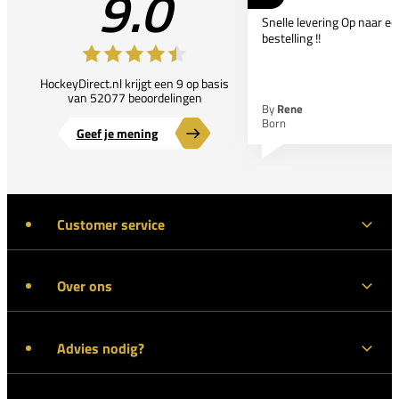
9.0
Snelle levering Op naar e
bestelling !!
HockeyDirect.nl krijgt een 9 op basis
van 52077 beoordelingen
By
Rene
Born
Geef je mening
Customer service
Over ons
Advies nodig?