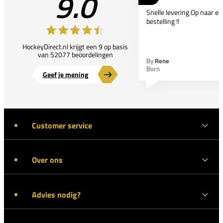
9.0
Snelle levering Op naar e
bestelling !!
HockeyDirect.nl krijgt een 9 op basis
van 52077 beoordelingen
By
Rene
Born
Geef je mening
Customer service
Over ons
Advies nodig?