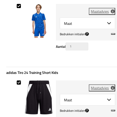
adidas Team Icon 25 Training Shirt Kids
Maatadvies
Select {option} for {name}
?
Bedrukken initialen
Aantal
adidas Tiro 24 Training Short Kids
adidas Tiro 24 Training Short Kids
Maatadvies
Select {option} for {name}
?
Bedrukken initialen