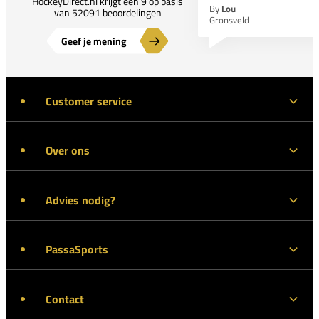
HockeyDirect.nl krijgt een 9 op basis
By
Lou
van 52091 beoordelingen
Gronsveld
Geef je mening
Customer service
Over ons
Advies nodig?
PassaSports
Contact