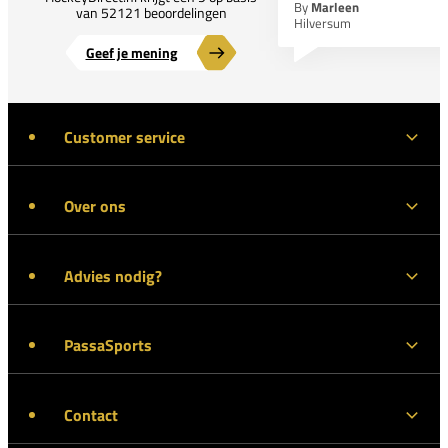
By
Marleen
van 52121 beoordelingen
Hilversum
Geef je mening
Customer service
Over ons
Advies nodig?
PassaSports
Contact