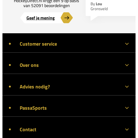
HockeyDirect.nl krijgt een 9 op basis
By
Lou
van 52091 beoordelingen
Gronsveld
Geef je mening
Customer service
Over ons
Advies nodig?
PassaSports
Contact