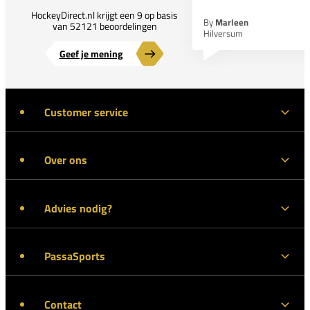
HockeyDirect.nl krijgt een 9 op basis
By
Marleen
van 52121 beoordelingen
Hilversum
Geef je mening
Customer service
Over ons
Advies nodig?
PassaSports
Contact