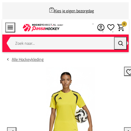
Kies je eigen bezorgdag
0
Verlanglijstj
Winkel
Zoek naar...
Zoeke
Alle Hockeykleding
T