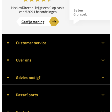
HockeyDirect.nl krijgt een 9 op basis
By
Lou
van 52091 beoordelingen
Gronsveld
Geef je mening
Customer service
Over ons
Advies nodig?
PassaSports