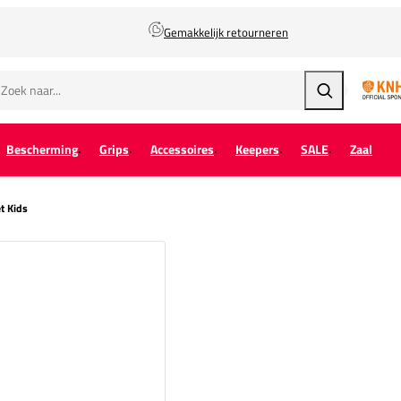
Gemakkelijk retourneren
Zoeken
Bescherming
Grips
Accessoires
Keepers
SALE
Zaal
t Kids