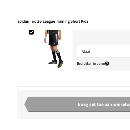
adidas Tiro 26 League Training Short Kids
adidas Tiro 26 League Training Short Kids
Select {option} for {name}
?
Bedrukken initialen
Voeg set toe aan winkel
Aantal