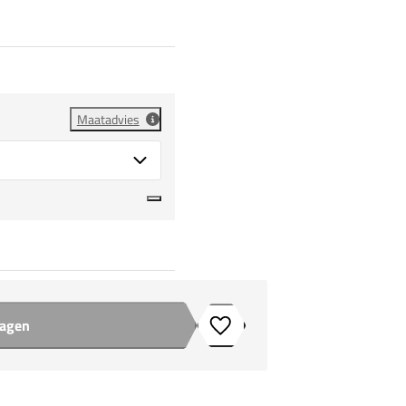
Maatadvies
wagen
Toevoegen aan verlanglijstje