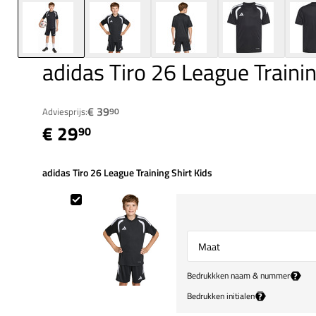
adidas Tiro 26 League Traini
€ 39
Adviesprijs:
90
€ 29
90
adidas Tiro 26 League Training Shirt Kids
adidas Tiro 26 League Training Shirt Kids
Select {option} for {name}
?
Bedrukkken naam & nummer
?
Bedrukken initialen