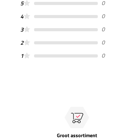
0
5
0
4
0
3
0
2
0
1
Groot assortiment