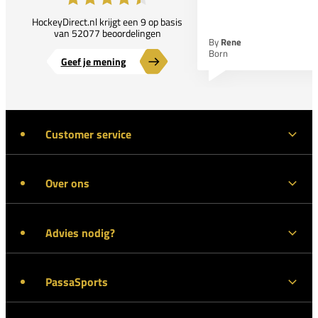
HockeyDirect.nl krijgt een 9 op basis
van 52077 beoordelingen
By
Rene
Born
Geef je mening
Customer service
Over ons
Advies nodig?
PassaSports