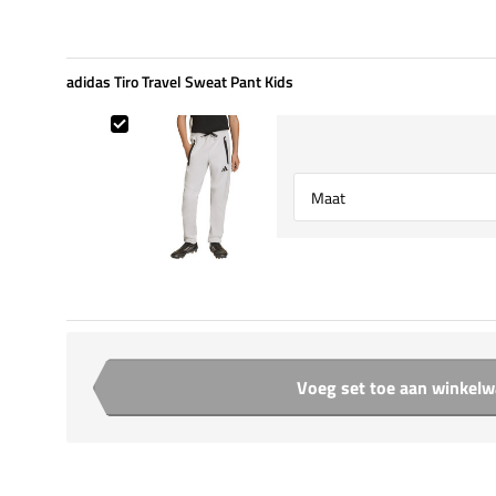
adidas Tiro Travel Sweat Pant Kids
adidas Tiro Travel Sweat Pant Kids
Select {option} for {name}
Voeg set toe aan winkel
Aantal