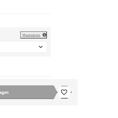
Maatadvies
wagen
Toevoegen aan verlanglijstje