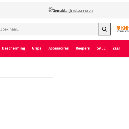
Gemakkelijk retourneren
Zoeken
Bescherming
Grips
Accessoires
Keepers
SALE
Zaal