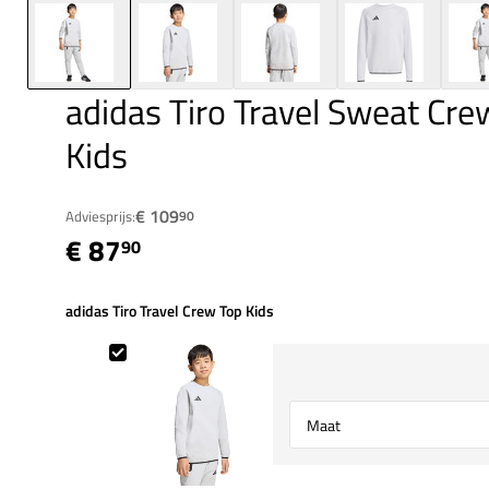
adidas Tiro Travel Sweat Cre
Kids
€ 109
Adviesprijs:
90
€ 87
90
adidas Tiro Travel Crew Top Kids
adidas Tiro Travel Crew Top Kids
Select {option} for {name}