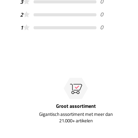
0
3
0
2
0
1
Groot assortiment
Gigantisch assortiment met meer dan
21.000+ artikelen