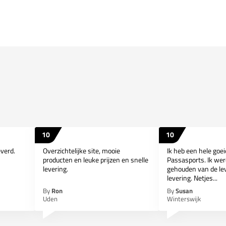
10
10
everd.
Overzichtelijke site, mooie
Ik heb een hele goe
producten en leuke prijzen en snelle
Passasports. Ik wer
levering.
gehouden van de lev
levering. Netjes...
By
Ron
By
Susan
Uden
Winterswijk