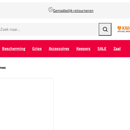
Gemakkelijk retourneren
Zoeken
Bescherming
Grips
Accessoires
Keepers
SALE
Zaal
ames