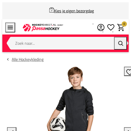
Kies je eigen bezorgdag
0
Verlanglijstj
Winkel
Zoek naar...
Zoeke
Alle Hockeykleding
T