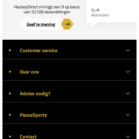
HockeyDirect.nl krijgt een 9 op basis
By
H
van 52106 beoordelingen
Warmond
Geef je mening
Customer service
Over ons
Advies nodig?
PassaSports
Contact