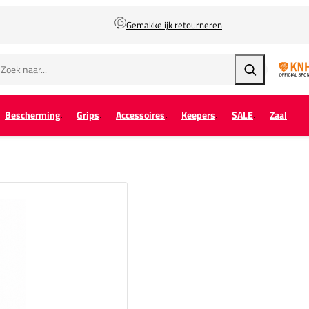
Gemakkelijk retourneren
Zoeken
Bescherming
Grips
Accessoires
Keepers
SALE
Zaal