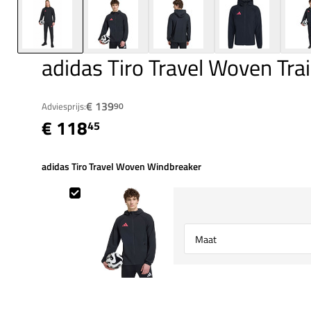
adidas Tiro Travel Woven Tra
€ 139
Adviesprijs:
90
€ 118
45
adidas Tiro Travel Woven Windbreaker
adidas Tiro Travel Woven Windbreaker
Select {option} for {name}