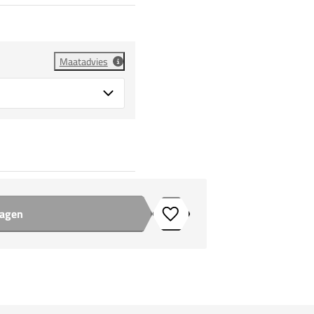
Maatadvies
wagen
Toevoegen aan verlanglijstje