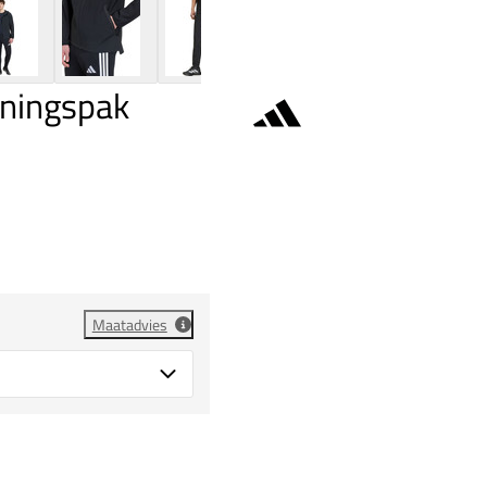
iningspak
Maatadvies