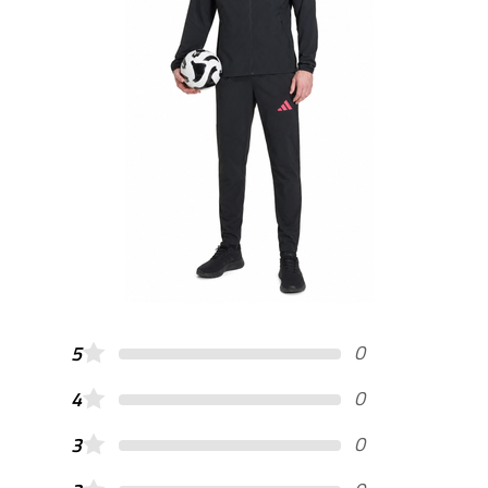
0
5
0
4
0
3