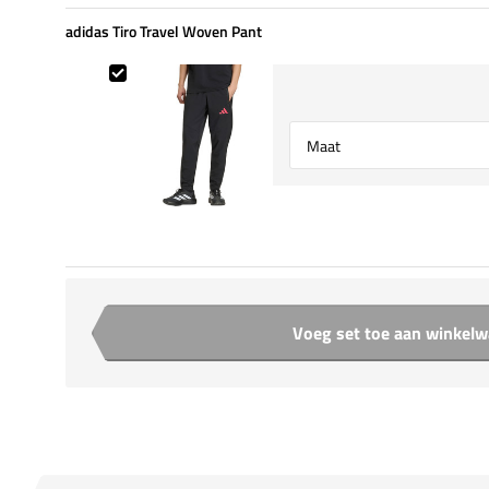
adidas Tiro Travel Woven Pant
adidas Tiro Travel Woven Pant
Select {option} for {name}
Voeg set toe aan winkel
Aantal