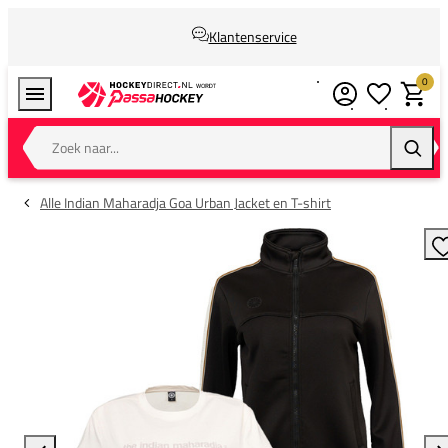
Klantenservice
0
Verlanglijstj
Winkel
Zoek naar...
Zoeke
Alle Indian Maharadja Goa Urban Jacket en T-shirt
T