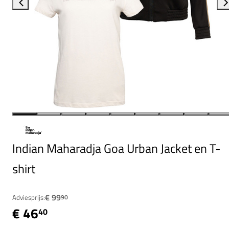
Indian Maharadja Goa Urban Jacket en T-
shirt
€ 99
Adviesprijs:
90
€ 46
40