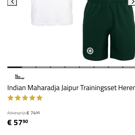
Indian Maharadja Jaipur Trainingsset Here
€ 74
Adviesprijs:
90
€ 57
90