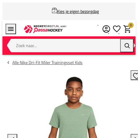
Kies je eigen bezorgdag
0
Verlanglijstj
Winkel
Zoek naar...
Zoeke
Alle Nike Dri-Fit Miler Trainingsset Kids
T