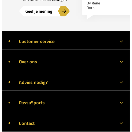
By
Rene
Born
Geef je mening
Customer service
Over ons
Advies nodig?
PassaSports
Contact