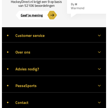
HockeyDirect.nl krijgt een 9 op basis
By
H
van 52106 beoordelingen
Warmond
Geef je mening
Customer service
Over ons
Advies nodig?
PassaSports
Contact