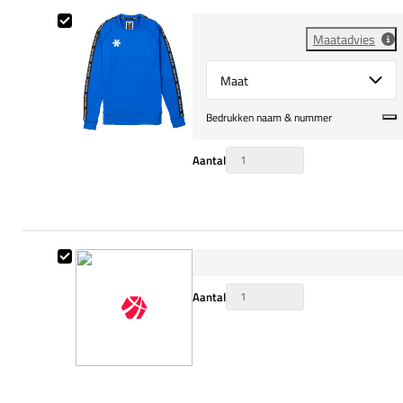
Osaka Training Sweater Heren
Maatadvies
Select {option} for {name}
Bedrukken naam & nummer
Aantal
Osaka Training Joggingsbroek Heren
Aantal