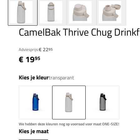
CamelBak Thrive Chug Drinkf
€ 22
Adviesprijs:
95
€ 19
95
Kies je kleur
transparant
We hebben deze kleuren nog op voorraad voor maat ONE-SIZE!
Kies je maat