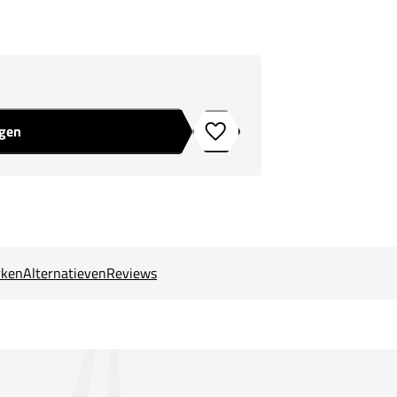
agen
Toevoegen aan verlanglijstje
ken
Alternatieven
Reviews