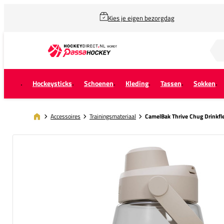
Kies je eigen bezorgdag
Zoek naar...
Hockeysticks
Schoenen
Kleding
Tassen
Sokken
Accessoires
Trainingsmateriaal
CamelBak Thrive Chug Drinkfl