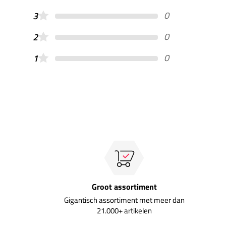
0
3
0
2
0
1
Groot assortiment
Gigantisch assortiment met meer dan
21.000+ artikelen