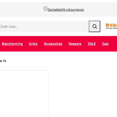
Gemakkelijk retourneren
Zoeken
Bescherming
Grips
Accessoires
Keepers
SALE
Zaal
es 1L