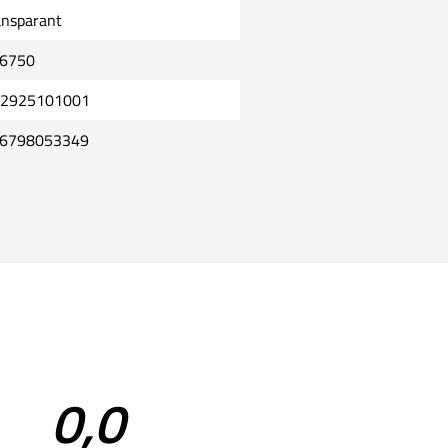
ansparant
6750
2925101001
6798053349
0,0