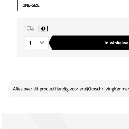
ONE-SIZE
i
In winkelw
Aantal
Alles over dit product
Handig voor erbij
Omschrijving
Kenmer