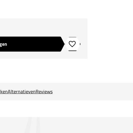
agen
Toevoegen aan verlanglijstje
ken
Alternatieven
Reviews