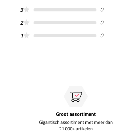
0
3
0
2
0
1
Groot assortiment
Gigantisch assortiment met meer dan
21.000+ artikelen