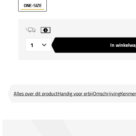
ONE-SIZE
i
In winkelw
Aantal
Alles over dit product
Handig voor erbij
Omschrijving
Kenmer