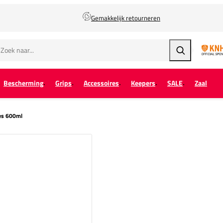
Gemakkelijk retourneren
Zoeken
Bescherming
Grips
Accessoires
Keepers
SALE
Zaal
es 600ml