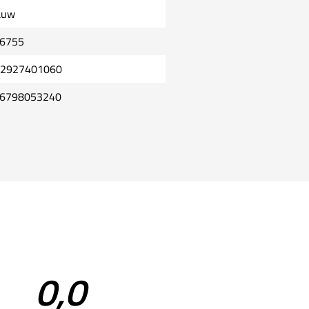
auw
6755
2927401060
6798053240
0,0