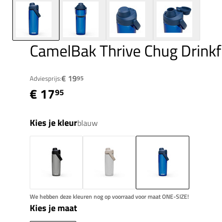
CamelBak Thrive Chug Drink
€ 19
Adviesprijs:
95
€ 17
95
Kies je kleur
blauw
We hebben deze kleuren nog op voorraad voor maat ONE-SIZE!
Kies je maat