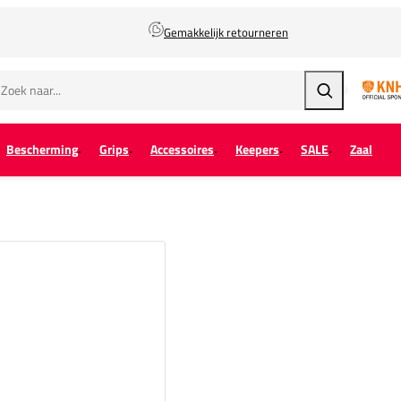
Gemakkelijk retourneren
Zoeken
Bescherming
Grips
Accessoires
Keepers
SALE
Zaal