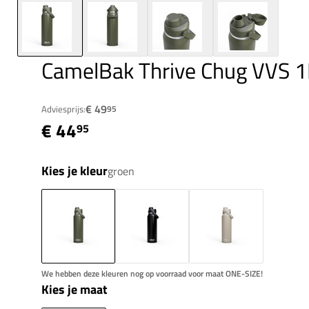
CamelBak Thrive Chug VVS 1
€ 49
Adviesprijs:
95
€ 44
95
Kies je kleur
groen
We hebben deze kleuren nog op voorraad voor maat ONE-SIZE!
Kies je maat