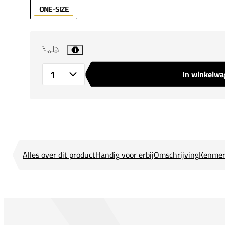
ONE-SIZE
i
In winkelw
Aantal
Alles over dit product
Handig voor erbij
Omschrijving
Kenmer