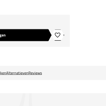
agen
Toevoegen aan verlanglijstje
ken
Alternatieven
Reviews