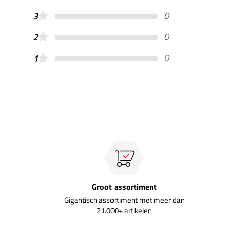
0
3
0
2
0
1
Groot assortiment
Gigantisch assortiment met meer dan
21.000+ artikelen