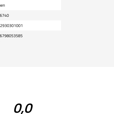
oen
6740
2930301001
6798053585
0,0