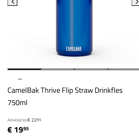
CamelBak Thrive Flip Straw Drinkfles
750ml
€ 22
Adviesprijs:
95
€ 19
95