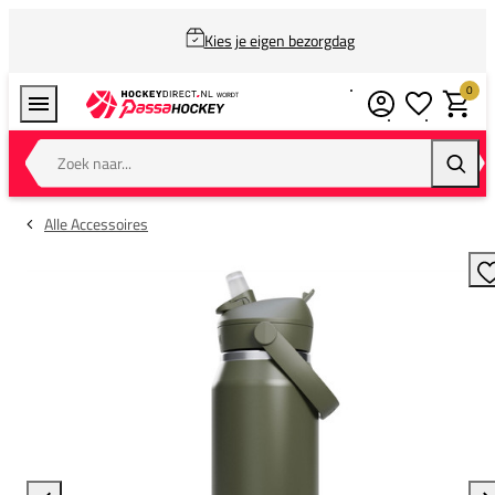
Kies je eigen bezorgdag
0
Verlanglijstj
Winkel
Zoek naar...
Zoeke
Alle Accessoires
T