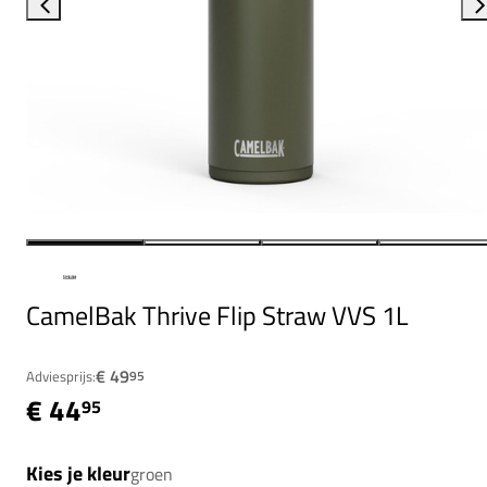
CamelBak Thrive Flip Straw VVS 1L
€ 49
Adviesprijs:
95
€ 44
95
Kies je kleur
groen